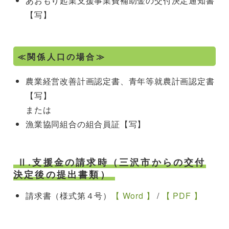
あおもり起業支援事業費補助金の交付決定通知書
【写】
≪関係人口の場合≫
農業経営改善計画認定書、青年等就農計画認定書
【写】
または
漁業協同組合の組合員証【写】
Ⅱ.支援金の請求時（三沢市からの交付
決定後の提出書類）
請求書（様式第４号）
【 Word 】
/
【 PDF 】