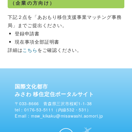
（企業の方向け）
下記２点を「あおもり移住支援事業マッチング事務
局」までご提出ください。
登録申請書
現在事項全部証明書
詳細は
こちら
をご確認ください。
国際文化都市
みさわ 移住定住ポータルサイト
〒033-8666 青森県三沢市桜町1-1-38
tel：0176-53-5111（内線532・531）
Email：msw_kikaku@misawashi.aomori.jp