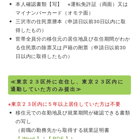
本人確認書類【写】 ※運転免許証（両面）又は
マイナンバーカード（オモテ面）
三沢市の住民票謄本（申請日以前30日以内に取
得したもの）
世帯全員分の移住元の居住地及び在住期間がわか
る住民票の除票又は戸籍の附票（申請日以前30
日以内に取得したもの）
≪東京２３区外に在住し、東京２３区内に
通勤していた方のみ提出≫
※東京２３区内に５年以上居住していた方は不要
移住元での在勤地及び就業期間が確認できる書類
の写し
（前職の勤務先から取得する就業証明書
【 Word 】
/
【 PDF 】
）