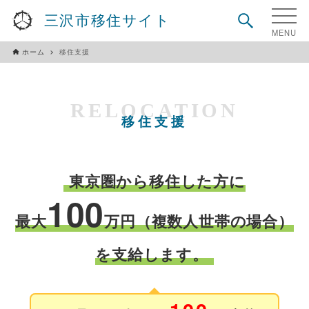
三沢市移住サイト
ホーム
移住支援
RELOCATION
移住支援
東京圏から移住した方に
100
最大
万円（複数人世帯の場合）
を支給します。