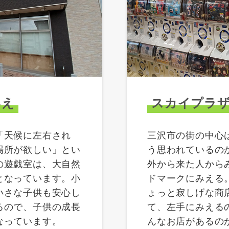
いえ
スカイプラ
「天候に左右され
三沢市の街の中心
場所が欲しい」とい
う思われているの
の遊戯室は、大自然
外から来た人から
となっています。小
ドマークにみえる
小さな子供も安心し
ょっと寂しげな商
るので、子供の成長
て、左手にみえる
なっています。
んなお店があるの