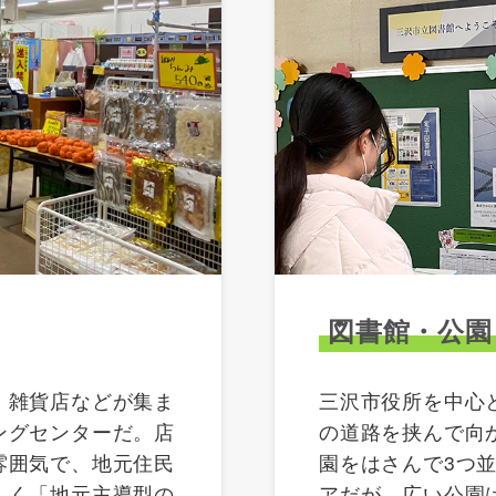
図書館・公園
、雑貨店などが集ま
三沢市役所を中心
ングセンターだ。店
の道路を挟んで向
雰囲気で、地元住民
園をはさんで3つ
しく「地元主導型の
アだが、広い公園