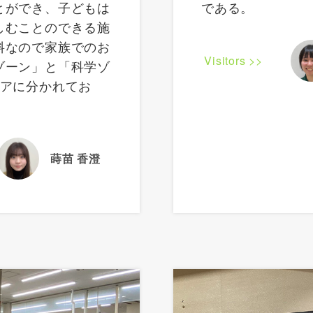
とができ、子どもは
である。
しむことのできる施
料なので家族でのお
Visitors >>
ゾーン」と「科学ゾ
リアに分かれてお
。
蒔苗 香澄