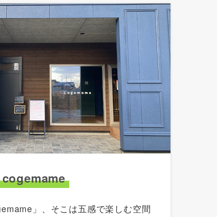
cogemame
gemame」、そこは五感で楽しむ空間