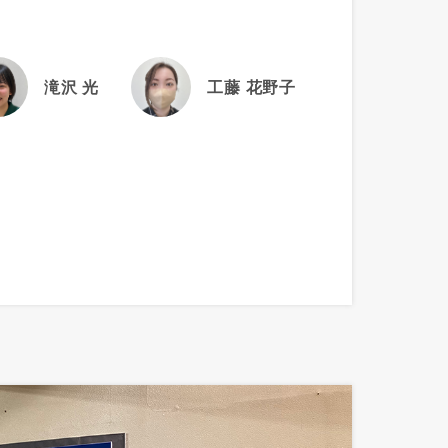
滝沢 光
工藤 花野子