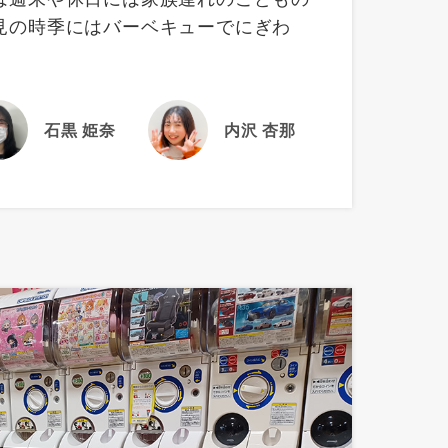
見の時季にはバーベキューでにぎわ
石黒 姫奈
内沢 杏那