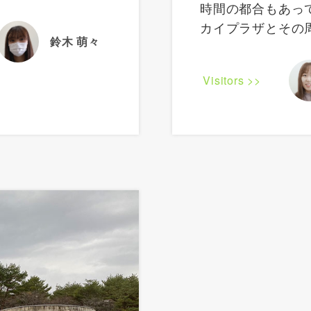
時間の都合もあっ
カイプラザとその
鈴木 萌々
Visitors >>