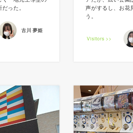
所だった。
声がするし、お花
う。
古川 夢姫
Visitors >>