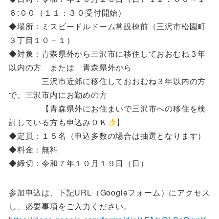
６:００（１１：３０受付開始）
◆場所：ミスビードルドーム常設棟前（三沢市松園町
３丁目１０－１）
◆対象：青森県外から三沢市に移住しておおむね３年
以内の方 または 青森県外から
三沢市近郊に移住しておおむね３年以内の方
で、三沢市内にお勤めの方
【青森県外にお住まいで三沢市への移住を検
討している方も申込みＯＫ
】
◆定員：１５名（申込多数の場合は抽選となります）
◆料金：無料
◆締切：令和７年１０月１９日（日）
参加申込は、下記URL（Googleフォーム）にアクセス
し、必要事項をご入力ください。