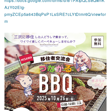
https://docs.google.com/forms/d/e/1FAIpQLSeQwnK
AzY02EIg-
pmyZCEp5a643BqPsP1LsSRE7cLYtDimr6Q/viewfor
m